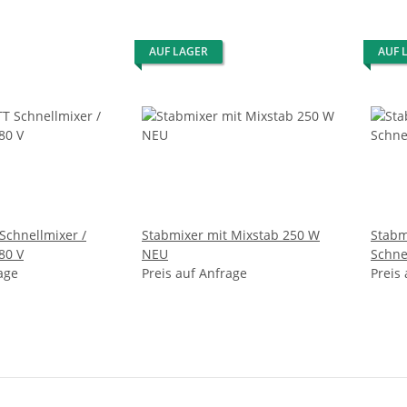
AUF LAGER
AUF 
chnellmixer /
Stabmixer mit Mixstab 250 W
Stabm
80 V
NEU
age
Preis auf Anfrage
Preis