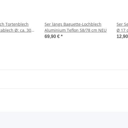
ch Tortenblech
5er längs Baguette-Lochblech
5er S
ablech Ø: ca. 30
Aluminium Teflon 58/78 cm NEU
Ø 17 
 3 cm
69,90 €
*
12,9