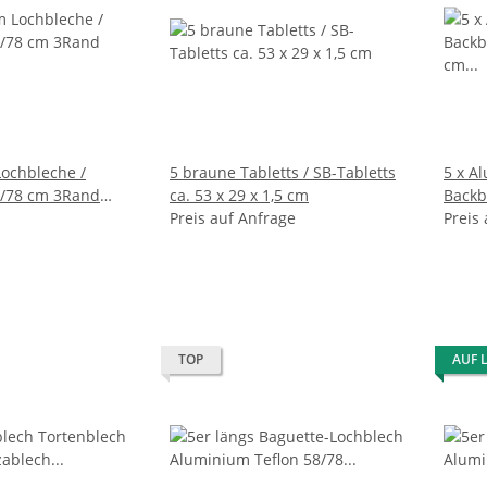
ochbleche /
5 braune Tabletts / SB-Tabletts
5 x A
8/78 cm 3Rand
ca. 53 x 29 x 1,5 cm
Backb
Preis auf Anfrage
***N
Preis
TOP
AUF 