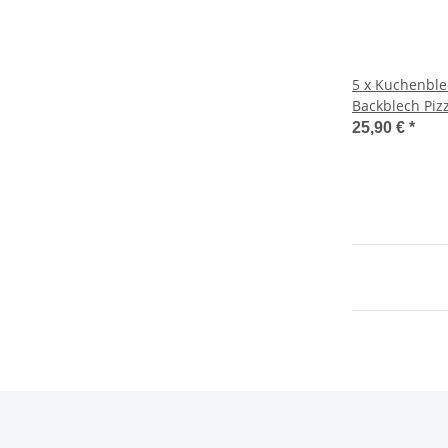
5 x Kuchenble
Backblech Pizz
cm, Höhe: ca.
25,90 €
*