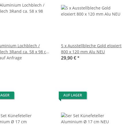
luminium Lochblech /
5 x Ausstellbleche Gold eloxiert
lech 3Rand ca. 58 x 98 cm
800 x 120 mm Alu NEU
EU***
 auf Anfrage
29,90 €
*
LAGER
AUF LAGER