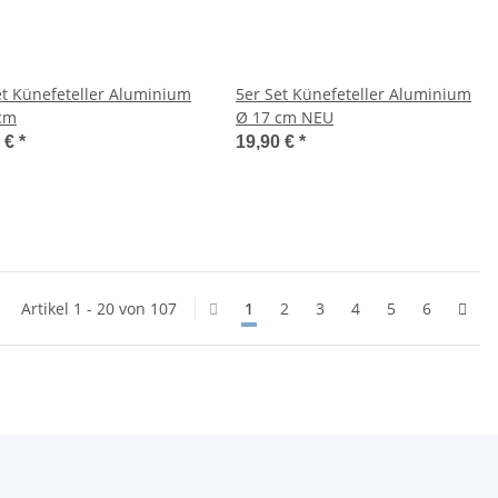
et Künefeteller Aluminium
5er Set Künefeteller Aluminium
cm
Ø 17 cm NEU
0 €
*
19,90 €
*
Artikel 1 - 20 von 107
1
2
3
4
5
6