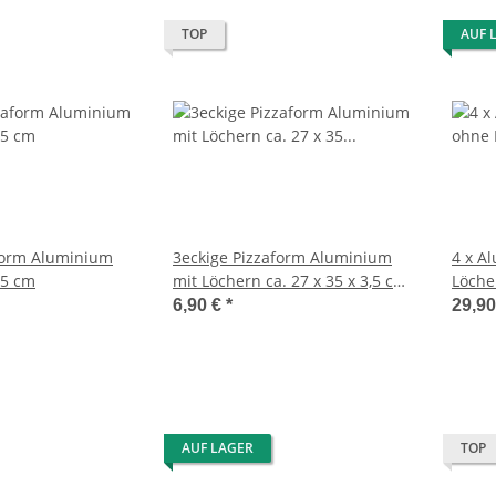
TOP
AUF 
form Aluminium
3eckige Pizzaform Aluminium
4 x A
,5 cm
mit Löchern ca. 27 x 35 x 3,5 cm
Löche
Neu
Aufka
6,90 €
*
29,9
AUF LAGER
TOP