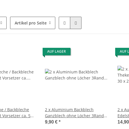
Artikel pro Seite
AUF LAGER
AUF 
e / Backbleche
2 x Aluminium Backblech
2 x A
 Vorsetzer ca. 58
Ganzblech ohne Löcher 3Rand
Edelst
ca. 52 x 64 x 3 cm (GN 2/1)
9,90 €
*
14,9