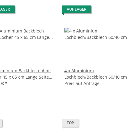
LAGER
AUF LAGER
luminium Backblech ohne
4 x Aluminium
r 45 x 65 cm Lange Seiten
Lochblech/Backblech 60/40 cm
ntung
Preis auf Anfrage
0 €
*
TOP