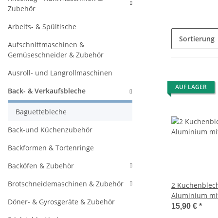
Zubehör
Arbeits- & Spültische
Sortierung
Aufschnittmaschinen &
Gemüseschneider & Zubehör
Ausroll- und Langrollmaschinen
AUF LAGER
Back- & Verkaufsbleche
Baguettebleche
Back-und Küchenzubehör
Backformen & Tortenringe
Backöfen & Zubehör
Brotschneidemaschinen & Zubehör
2 Kuchenblech
Aluminium mit
Döner- & Gyrosgeräte & Zubehör
x 40 x 5 cm
15,90 €
*