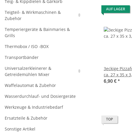
Teig- & Kippdielen & Gärkorb
AUF LAGER
Teigteil- & Wirkmaschinen &
Zubehör
Temperiergeräte & Bainmaries &
Grills
Thermobox / ISO -BOX
Transportbänder
Universalzerkleinerer &
3eckige Pizza
Getreidemühlen Mixer
ca. 27 x 35 x 3
6,90 €
*
Waffelautomat & Zubehör
Wasserdurchlauf- und Dosiergeräte
Werkzeuge & Industriebedarf
Ersatzteile & Zubehör
TOP
Sonstige Artikel