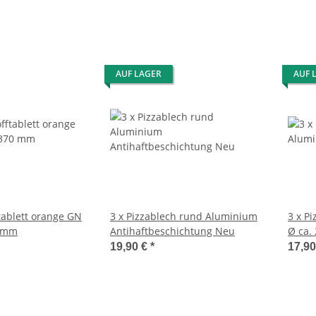
AUF LAGER
AUF 
tablett orange GN
3 x Pizzablech rund Aluminium
3 x P
0 mm
Antihaftbeschichtung Neu
Ø ca. 
19,90 €
*
17,9