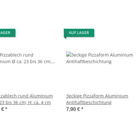
LAGER
AUF LAGER
izzablech rund Aluminium
3eckige Pizzaform Aluminium
23 bis 36 cm; H: ca. 4 cm
Antihaftbeschichtung
0 €
*
7,90 €
*