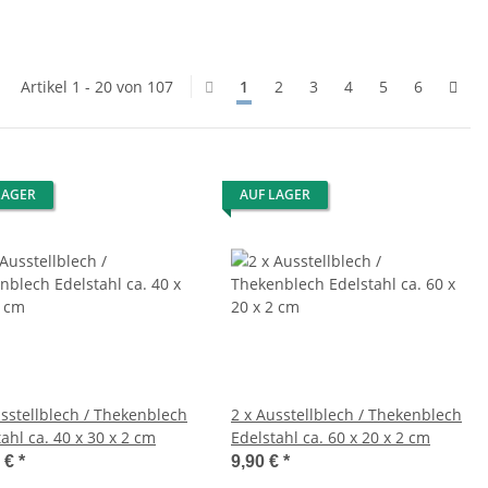
Artikel 1 - 20 von 107
1
2
3
4
5
6
LAGER
AUF LAGER
usstellblech / Thekenblech
2 x Ausstellblech / Thekenblech
ahl ca. 40 x 30 x 2 cm
Edelstahl ca. 60 x 20 x 2 cm
0 €
*
9,90 €
*