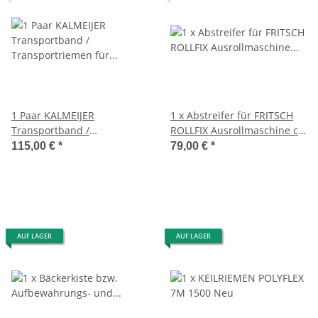
1 Paar KALMEIJER
1 x Abstreifer für FRITSCH
Transportband /
ROLLFIX Ausrollmaschine ca.
Transportriemen für
62 cm breit
115,00 €
*
79,00 €
*
Gebäckformmaschine
AUF LAGER
AUF LAGER