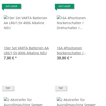
AUF LAGER
AUF LAGER
10er Set VARTA Batterien AA
16A 4Positionen
LR6/1,5V 4006 Alkaline NEU
Nockenschalter /
Drehschalter / Umschalter
7,90 €
*
39,90 €
*
NEU
TOP
TOP