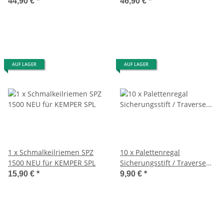
50 Neu
44,90 €
*
46,90 €
*
AUF LAGER
AUF LAGER
1 x Schmalkeilriemen SPZ
10 x Palettenregal
1500 NEU für KEMPER SPL
Sicherungsstift / Traverse
Montagehaken
15,90 €
*
9,90 €
*
Aushebesicherung f.