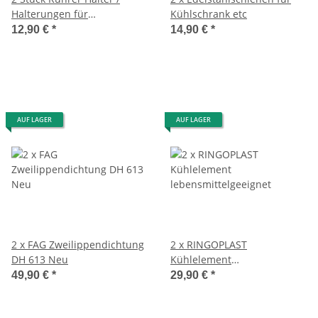
Halterungen für
Kühlschrank etc
Maschinenbesen Edelstahl
12,90 €
*
14,90 €
*
NEU
AUF LAGER
AUF LAGER
2 x FAG Zweilippendichtung
2 x RINGOPLAST
DH 613 Neu
Kühlelement
lebensmittelgeeignet
49,90 €
*
29,90 €
*