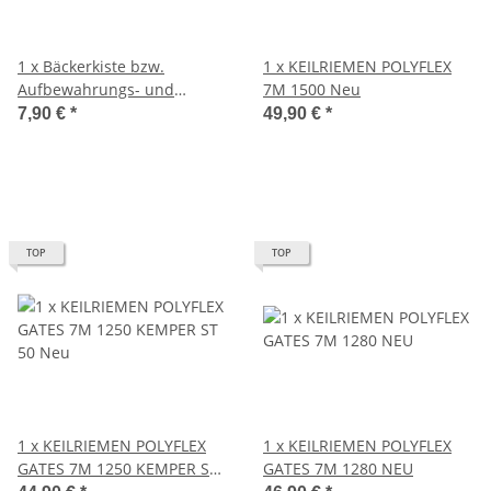
1 x Bäckerkiste bzw.
1 x KEILRIEMEN POLYFLEX
Aufbewahrungs- und
7M 1500 Neu
Transportkiste ca. 49 x 70 x
7,90 €
*
49,90 €
*
17 cm (B x T x H)
TOP
TOP
1 x KEILRIEMEN POLYFLEX
1 x KEILRIEMEN POLYFLEX
GATES 7M 1250 KEMPER ST
GATES 7M 1280 NEU