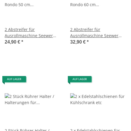
2 Abstreifer für
2 Abstreifer für
Ausrollmaschine Seewer
Ausrollmaschine Seewer
Rondo 50 cm breit
Rondo 60 cm Band
24,90 €
*
32,90 €
*
AUF LAGER
AUF LAGER
2 Stück Rührer Halter /
2 x Edelstahlschienen für