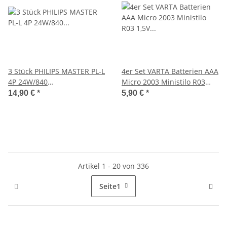
3 Stück PHILIPS MASTER PL-L
4er Set VARTA Batterien AAA
4P 24W/840
Micro 2003 Ministilo R03
Kompaktleuchtstoffröhre
1,5V NEU
14,90 €
*
5,90 €
*
weiß NEU
Artikel 1 - 20 von 336
Seite
1