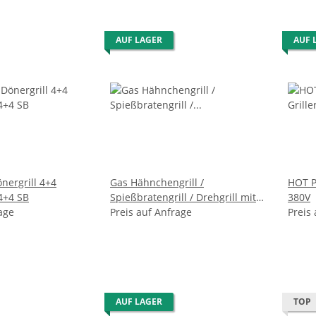
AUF LAGER
AUF 
rgrill 4+4
Gas Hähnchengrill /
HOT P
DUK 4+4 SB
Spießbratengrill / Drehgrill mit 2
380V
age
Spießen
Preis auf Anfrage
Preis
AUF LAGER
TOP