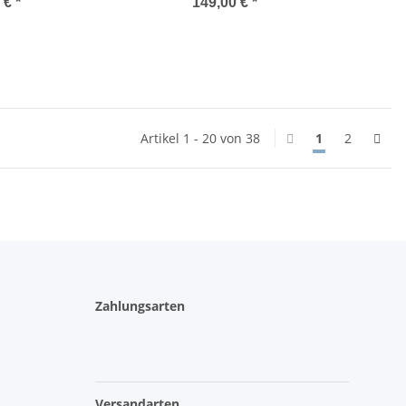
0 €
*
149,00 €
*
Artikel 1 - 20 von 38
1
2
Zahlungsarten
Versandarten