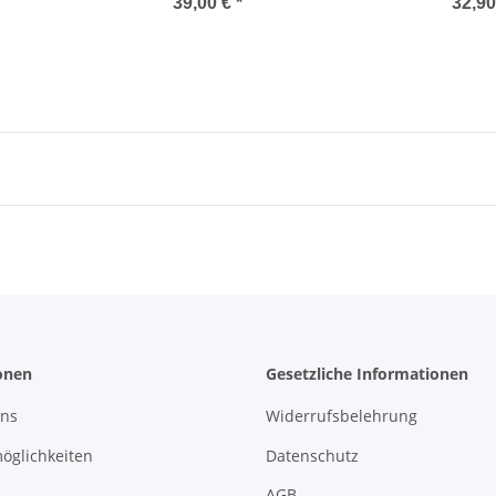
39,00 €
*
32,9
onen
Gesetzliche Informationen
uns
Widerrufsbelehrung
öglichkeiten
Datenschutz
AGB