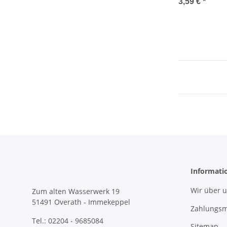
3,59 €
*
Informati
Wir über 
Zum alten Wasserwerk 19
51491 Overath - Immekeppel
Zahlungsm
Tel.: 02204 - 9685084
Sitemap