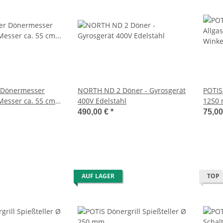
 Dönermesser
NORTH ND 2 Döner - Gyrosgerät
POTIS Döne
Messer ca. 55 cm
400V Edelstahl
1250 
490,00 €
*
75,0
AUF LAGER
TOP