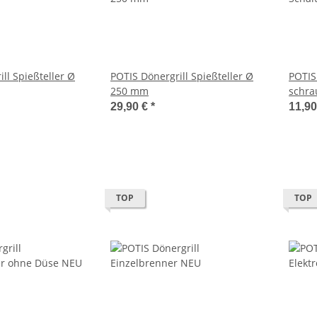
ler Ø
POTIS Dönergrill Spießteller Ø
POTIS 
250 mm
schra
29,90 €
*
11,9
TOP
TOP