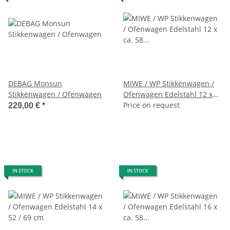
DEBAG Monsun
MIWE / WP Stikkenwagen /
Stikkenwagen / Ofenwagen
Ofenwagen Edelstahl 12 x
ca. 58 x 78 cm
Price on request
229,00 €
*
IN STOCK
IN STOCK