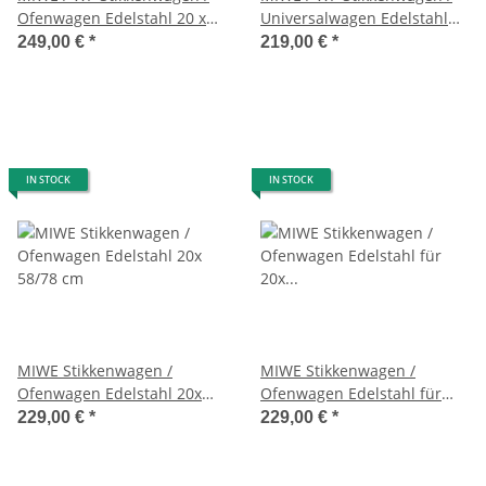
Ofenwagen Edelstahl 20 x
Universalwagen Edelstahl
ca. 58 x 98 cm
19 x 60/80cm
249,00 €
*
219,00 €
*
IN STOCK
IN STOCK
MIWE Stikkenwagen /
MIWE Stikkenwagen /
Ofenwagen Edelstahl 20x
Ofenwagen Edelstahl für
58/78 cm
20x 58/78 cm Bleche
229,00 €
*
229,00 €
*