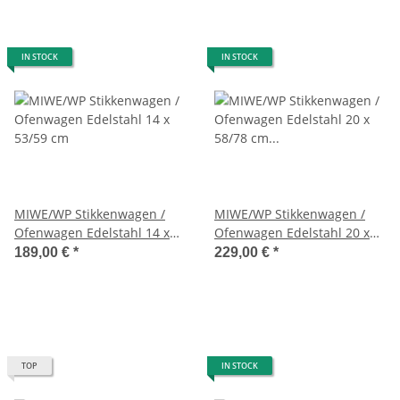
IN STOCK
IN STOCK
MIWE/WP Stikkenwagen /
MIWE/WP Stikkenwagen /
Ofenwagen Edelstahl 14 x
Ofenwagen Edelstahl 20 x
53/59 cm
58/78 cm Längseinschub
189,00 €
*
229,00 €
*
TOP
IN STOCK