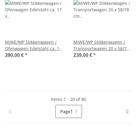
MIWE/WP Stikkenwagen /
MIWE/WP Stikkenwagen /
Ofenwagen Edelstahl ca. 17
Transportwagen 20 x 58/78
x 74/100 cm; Höhe: ca. 178
cm Edelstahl
390,00 €
*
239,00 €
*
cm NEU
Items 1 - 20 of 80
Page
1