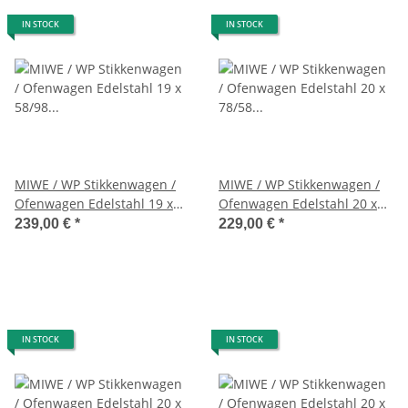
IN STOCK
IN STOCK
MIWE / WP Stikkenwagen /
MIWE / WP Stikkenwagen /
Ofenwagen Edelstahl 19 x
Ofenwagen Edelstahl 20 x
58/98 cm Längseinschub
78/58 cm Quereinschub
239,00 €
*
229,00 €
*
IN STOCK
IN STOCK