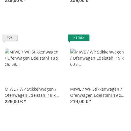
ca. 58 x 58 cm
58/78 cm ***NEU***
229,00 €
*
359,00 €
*
TOP
IN STOCK
MIWE / WP Stikkenwagen /
MIWE / WP Stikkenwagen /
Ofenwagen Edelstahl 18 x
Ofenwagen Edelstahl 19 x
ca. 58 x 58 cm verstellbar
60 / 80 cm
229,00 €
*
219,00 €
*